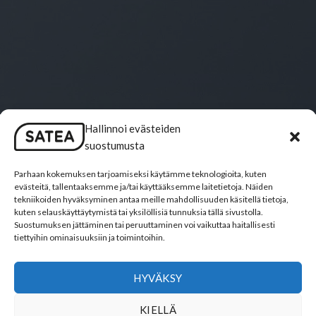
Hallinnoi evästeiden
SIMPLE GALLERY ROW WITH LIGHTBOX
suostumusta
Parhaan kokemuksen tarjoamiseksi käytämme teknologioita, kuten
FULL WIDTH GALLERY
evästeitä, tallentaaksemme ja/tai käyttääksemme laitetietoja. Näiden
tekniikoiden hyväksyminen antaa meille mahdollisuuden käsitellä tietoja,
kuten selauskäyttäytymistä tai yksilöllisiä tunnuksia tällä sivustolla.
GALLERY WIDTH SMALL GAP
Suostumuksen jättäminen tai peruuttaminen voi vaikuttaa haitallisesti
tiettyihin ominaisuuksiin ja toimintoihin.
SLIDER GALLERY
HYVÄKSY
KIELLÄ