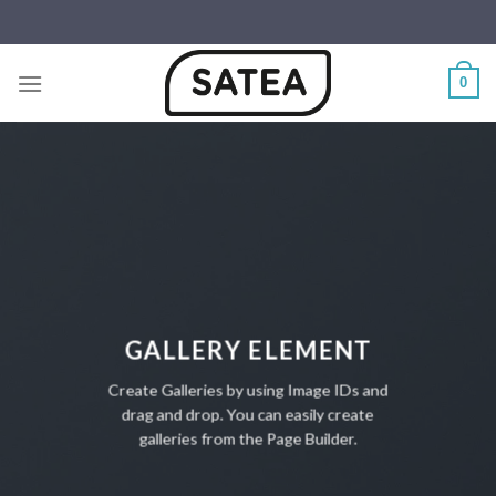
Skip
to
content
0
GALLERY ELEMENT
Create Galleries by using Image IDs and
drag and drop. You can easily create
galleries from the Page Builder.