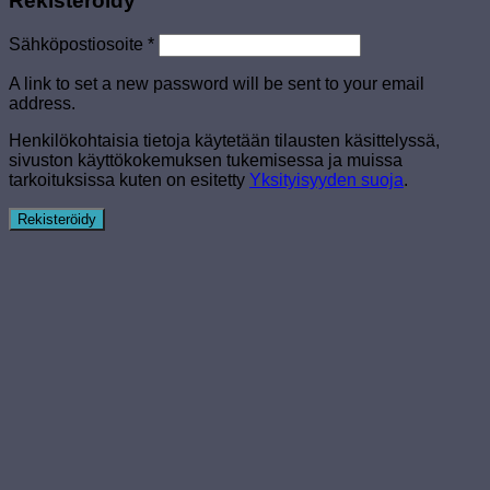
Rekisteröidy
Sähköpostiosoite
*
A link to set a new password will be sent to your email
address.
Henkilökohtaisia tietoja käytetään tilausten käsittelyssä,
sivuston käyttökokemuksen tukemisessa ja muissa
tarkoituksissa kuten on esitetty
Yksityisyyden suoja
.
Rekisteröidy