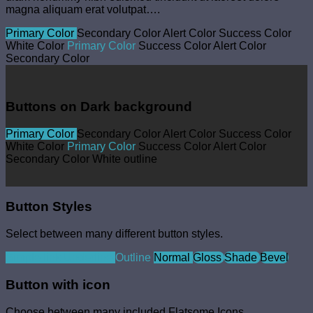
magna aliquam erat volutpat….
Primary Color
Secondary Color
Alert Color
Success Color
White Color
Primary Color
Success Color
Alert Color
Secondary Color
Buttons on Dark background
Primary Color
Secondary Color
Alert Color
Success Color
White Color
Primary Color
Success Color
Alert Color
Secondary Color
White outline
Button Styles
Select between many different button styles.
Simple link
Underline
Outline
Normal
Gloss
Shade
Bevel
Button with icon
Choose between many included Flatsome Icons.