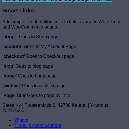
Smart Links
Add simple text to button links to link to various WordPress
and WooCommerce pages.
’
shop
’ : Goes to Shop page
’
account’
Goes to My Account Page
’
checkout’
Goes to Checkout page
’
blog’
Goes to blog page
’
home
’ Goes to homepage
’wishlist
’ Goes to wishlist page
’
Page Title
’ Goes to page by Title.
Satea Ky | Puutteenkuja 6, 42700 Keuruu | Y-tunnus:
2327262-3
Yhteys
Tilaus ja sopimusehdot