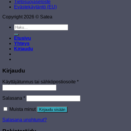
Tietosuojaseloste
Evästekäytäntö (EU)
Copyright 2026 © Satea
Etsi:
Etusivu
Yhteys
Kirjaudu
Kirjaudu
Käyttäjätunnus tai sähköpostiosoite
*
Salasana
*
Muista minut
Kirjaudu sisään
Salasana unohtunut?