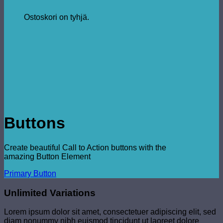
Ostoskori on tyhjä.
Buttons
Create beautiful Call to Action buttons with the
amazing Button Element
Primary Button
Unlimited Variations
Lorem ipsum dolor sit amet, consectetuer adipiscing elit, sed
diam nonummy nibh euismod tincidunt ut laoreet dolore