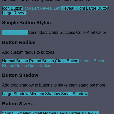
Icon Button
Icon Left
Reveal Left
Reveal Right
Large Button
Large Reveal
Simple Button Styles
Primary Color
Secondary Color
Success Color
Alert Color
Button Radius
Add custom radius to buttons
Normal Button
Round Button
Circle Button
Normal Button
Round Button
Circle Button
Button Shadow
Add drop shadow to buttons to make them stand out more.
Large Shadow
Medium Shadow
Small Shadow
Button Sizes
x Small
Smaller
Small
Normal
Large
Larger
X LARGE